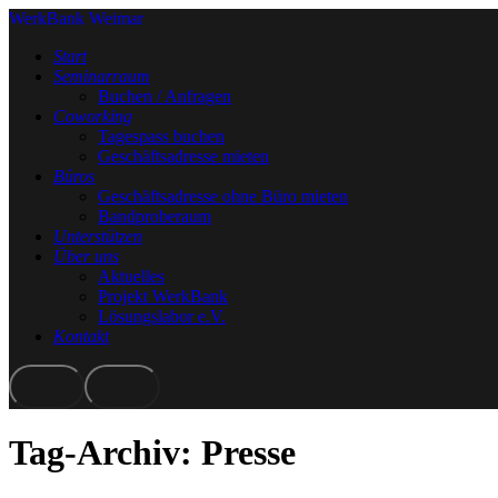
WerkBank Weimar
Start
Seminarraum
Buchen / Anfragen
Coworking
Tagespass buchen
Geschäftsadresse mieten
Büros
Geschäftsadresse ohne Büro mieten
Bandproberaum
Unterstützen
Über uns
Aktuelles
Projekt WerkBank
Lösungslabor e.V.
Kontakt
Mehr
Hauptmenü
Info
Tag-Archiv:
Presse