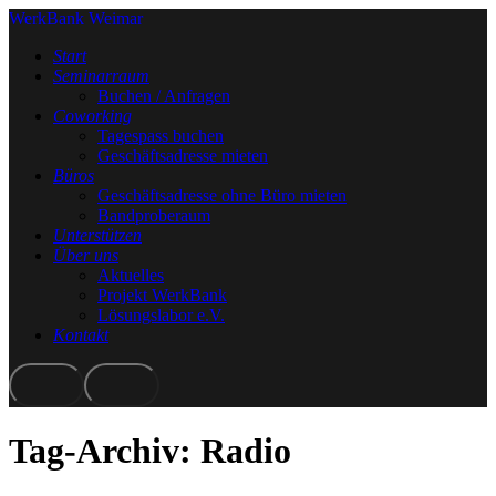
WerkBank Weimar
Start
Seminarraum
Buchen / Anfragen
Coworking
Tagespass buchen
Geschäftsadresse mieten
Büros
Geschäftsadresse ohne Büro mieten
Bandproberaum
Unterstützen
Über uns
Aktuelles
Projekt WerkBank
Lösungslabor e.V.
Kontakt
Mehr
Hauptmenü
Info
Tag-Archiv:
Radio